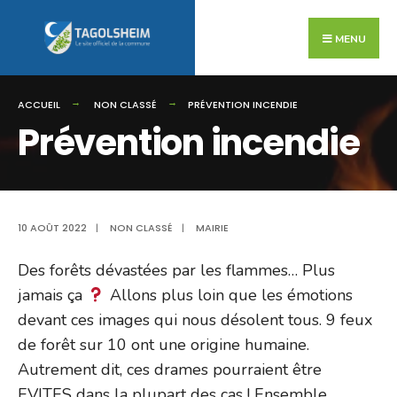
Search
Skip
for:
to
MENU
content
ACCUEIL
NON CLASSÉ
PRÉVENTION INCENDIE
Prévention incendie
10 AOÛT 2022
|
NON CLASSÉ
|
MAIRIE
Des forêts dévastées par les flammes… Plus
jamais ça
Allons plus loin que les émotions
devant ces images qui nous désolent tous. 9 feux
de forêt sur 10 ont une origine humaine.
Autrement dit, ces drames pourraient être
EVITES dans la plupart des cas ! Ensemble,