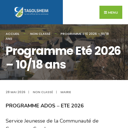
Search
Skip
for:
to
MENU
content
ACCUEIL
NON CLASSÉ
PROGRAMME ETÉ 2026 – 10/18
ANS
Programme Eté 2026
– 10/18 ans
28 MAI 2026
|
NON CLASSÉ
|
MAIRIE
PROGRAMME ADOS
–
ETE 2026
Service Jeunesse de la Communauté de