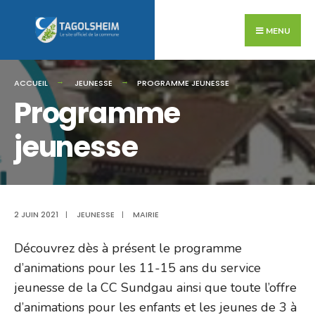
Search
Skip
for:
to
MENU
content
ACCUEIL
JEUNESSE
PROGRAMME JEUNESSE
Programme
jeunesse
2 JUIN 2021
|
JEUNESSE
|
MAIRIE
Découvrez dès à présent le programme
d’animations pour les 11-15 ans du service
jeunesse de la CC Sundgau ainsi que toute l’offre
d’animations pour les enfants et les jeunes de 3 à