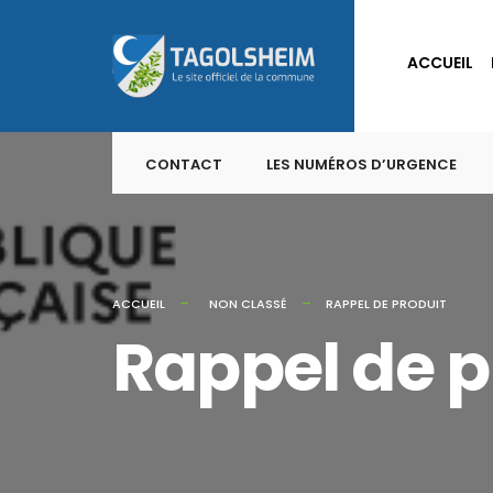
for:
Skip
to
ACCUEIL
content
CONTACT
LES NUMÉROS D’URGENCE
ACCUEIL
NON CLASSÉ
RAPPEL DE PRODUIT
Rappel de p