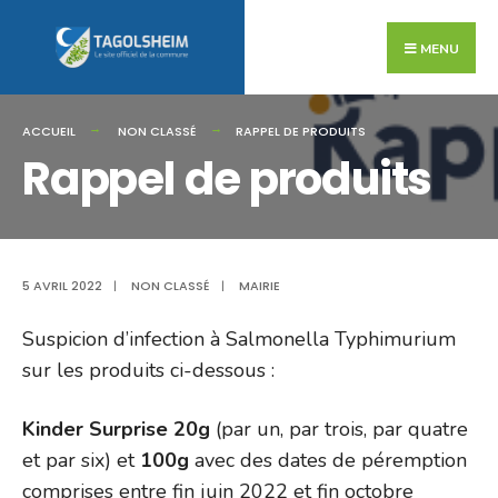
Search
Skip
for:
to
MENU
content
ACCUEIL
NON CLASSÉ
RAPPEL DE PRODUITS
Rappel de produits
5 AVRIL 2022
|
NON CLASSÉ
|
MAIRIE
Suspicion d’infection à Salmonella Typhimurium
sur les produits ci-dessous :
Kinder Surprise 20g
(par un, par trois, par quatre
et par six) et
100g
avec des dates de péremption
comprises entre fin juin 2022 et fin octobre