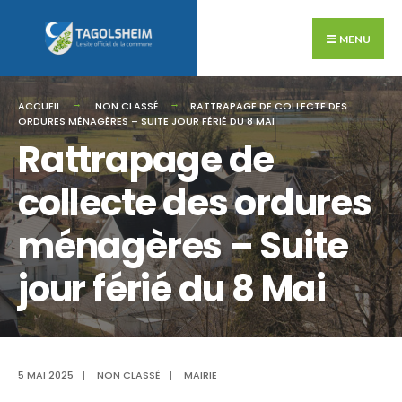
Search
Skip
for:
to
MENU
content
ACCUEIL
NON CLASSÉ
RATTRAPAGE DE COLLECTE DES
ORDURES MÉNAGÈRES – SUITE JOUR FÉRIÉ DU 8 MAI
Rattrapage de
collecte des ordures
ménagères – Suite
jour férié du 8 Mai
5 MAI 2025
|
NON CLASSÉ
|
MAIRIE