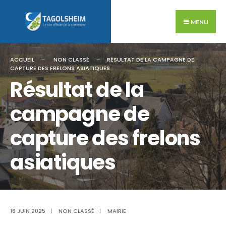
Search
Skip
for:
to
MENU
content
ACCUEIL
NON CLASSÉ
RÉSULTAT DE LA CAMPAGNE DE
CAPTURE DES FRELONS ASIATIQUES
Résultat de la
campagne de
capture des frelons
asiatiques
16 JUIN 2025
|
NON CLASSÉ
|
MAIRIE