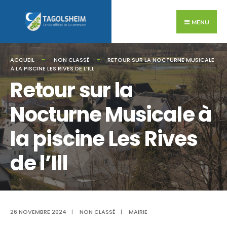
Search
Skip
for:
to
MENU
content
ACCUEIL
NON CLASSÉ
RETOUR SUR LA NOCTURNE MUSICALE
À LA PISCINE LES RIVES DE L’ILL
Retour sur la
Nocturne Musicale à
la piscine Les Rives
de l’Ill
26 NOVEMBRE 2024
|
NON CLASSÉ
|
MAIRIE