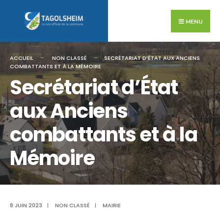
Search
Skip
for:
to
MENU
content
ACCUEIL
NON CLASSÉ
SECRÉTARIAT D’ÉTAT AUX ANCIENS
COMBATTANTS ET À LA MÉMOIRE
Secrétariat d’État
aux Anciens
combattants et à la
Mémoire
8 JUIN 2023
|
NON CLASSÉ
|
MAIRIE