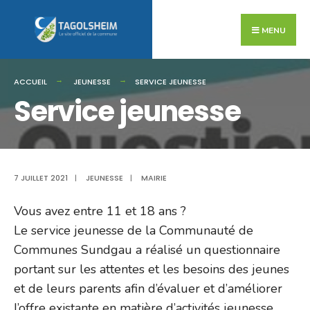
Search
Skip
for:
to
MENU
content
ACCUEIL
JEUNESSE
SERVICE JEUNESSE
Service jeunesse
7 JUILLET 2021
|
JEUNESSE
|
MAIRIE
Vous avez entre 11 et 18 ans ?
Le service jeunesse de la Communauté de
Communes Sundgau a réalisé un questionnaire
portant sur les attentes et les besoins des jeunes
et de leurs parents afin d’évaluer et d’améliorer
l’offre existante en matière d’activités jeunesse.