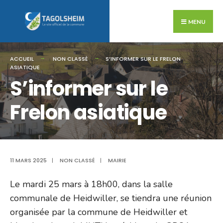
Search
Skip
for:
to
MENU
content
ACCUEIL
NON CLASSÉ
S’INFORMER SUR LE FRELON
ASIATIQUE
S’informer sur le
Frelon asiatique
11 MARS 2025
|
NON CLASSÉ
|
MAIRIE
Le mardi 25 mars à 18h00, dans la salle
communale de Heidwiller, se tiendra une réunion
organisée par la commune de Heidwiller et