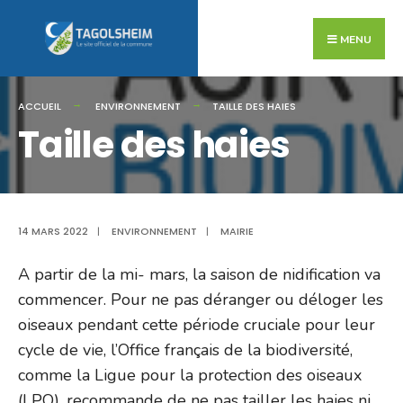
Search
Skip
for:
to
MENU
content
ACCUEIL
ENVIRONNEMENT
TAILLE DES HAIES
Taille des haies
14 MARS 2022
|
ENVIRONNEMENT
|
MAIRIE
A partir de la mi- mars, la saison de nidification va
commencer. Pour ne pas déranger ou déloger les
oiseaux pendant cette période cruciale pour leur
cycle de vie, l’Office français de la biodiversité,
comme la Ligue pour la protection des oiseaux
(LPO), recommande de ne pas tailler les haies ni