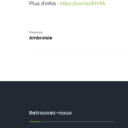
Plus d’infos :
https://swll.to/KtV9k
Previous:
Ambroisie
Retrouvez-nous