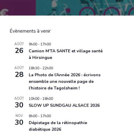
Évènements à venir
AOÛT
9h00
-
17h00
26
Camion M’TA SANTE et village santé
à Hirsingue
AOÛT
18h30
-
22h00
28
La Photo de l’Année 2026 : écrivons
ensemble une nouvelle page de
l’histoire de Tagolsheim !
AOÛT
10h00
-
18h00
30
SLOW UP SUNDGAU ALSACE 2026
NOV
8h00
-
17h00
30
Dépistage de la rétinopathie
diabétique 2026