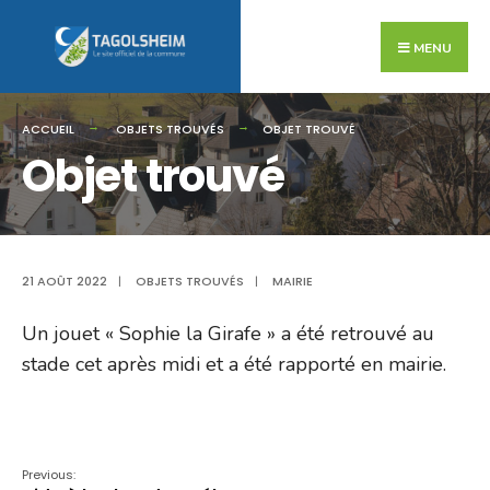
Search
Skip
for:
to
MENU
content
ACCUEIL
OBJETS TROUVÉS
OBJET TROUVÉ
Objet trouvé
21 AOÛT 2022
|
OBJETS TROUVÉS
|
MAIRIE
Un jouet « Sophie la Girafe » a été retrouvé au
stade cet après midi et a été rapporté en mairie.
Previous: