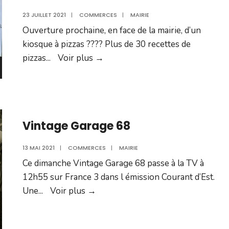
23 JUILLET 2021
|
COMMERCES
|
MAIRIE
Ouverture prochaine, en face de la mairie, d’un
kiosque à pizzas ???? Plus de 30 recettes de
Le
pizzas
...
Voir plus
→
kiosque
à
pizza
Vintage Garage 68
13 MAI 2021
|
COMMERCES
|
MAIRIE
Ce dimanche Vintage Garage 68 passe à la TV à
12h55 sur France 3 dans l émission Courant d’Est.
Vintage
Une
...
Voir plus
→
Garage
68