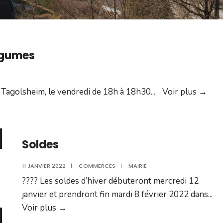
légumes
Du
e Tagolsheim, le vendredi de 18h à 18h30
...
Voir plus
→
jard
au
Pani
Soldes
:
Frui
11 JANVIER 2022
|
COMMERCES
|
MAIRIE
et
????️ Les soldes d’hiver débuteront mercredi 12
lég
janvier et prendront fin mardi 8 février 2022 dans
...
Soldes
Voir plus
→