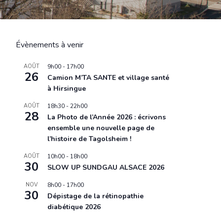
Évènements à venir
AOÛT
9h00
-
17h00
26
Camion M’TA SANTE et village santé
à Hirsingue
in
AOÛT
18h30
-
22h00
28
La Photo de l’Année 2026 : écrivons
ensemble une nouvelle page de
er
l’histoire de Tagolsheim !
ts
AOÛT
10h00
-
18h00
30
SLOW UP SUNDGAU ALSACE 2026
umes
NOV
8h00
-
17h00
30
Dépistage de la rétinopathie
diabétique 2026