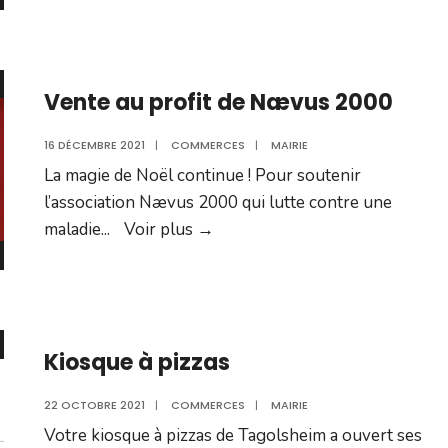
Vente au profit de Nævus 2000
16 DÉCEMBRE 2021
|
COMMERCES
|
MAIRIE
La magie de Noël continue ! Pour soutenir
l’association Nævus 2000 qui lutte contre une
Vente
maladie
...
Voir plus
→
au
profit
de
Nævus
Kiosque à pizzas
2000
22 OCTOBRE 2021
|
COMMERCES
|
MAIRIE
Votre kiosque à pizzas de Tagolsheim a ouvert ses