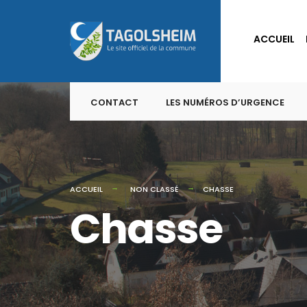
for:
Skip
to
ACCUEIL
content
CONTACT
LES NUMÉROS D’URGENCE
ACCUEIL
NON CLASSÉ
CHASSE
Chasse