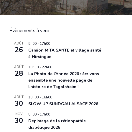
Évènements à venir
AOÛT
9h00
-
17h00
26
Camion M’TA SANTE et village santé
à Hirsingue
AOÛT
18h30
-
22h00
28
La Photo de l’Année 2026 : écrivons
ensemble une nouvelle page de
l’histoire de Tagolsheim !
AOÛT
10h00
-
18h00
30
SLOW UP SUNDGAU ALSACE 2026
NOV
8h00
-
17h00
30
Dépistage de la rétinopathie
diabétique 2026