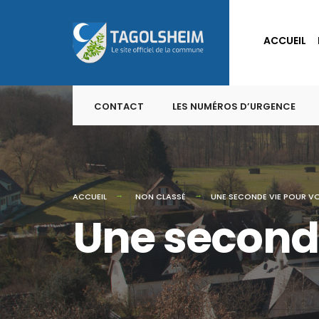
for:
Skip
to
ACCUEIL
content
CONTACT
LES NUMÉROS D’URGENCE
ACCUEIL
NON CLASSÉ
UNE SECONDE VIE POUR VO
Une seconde