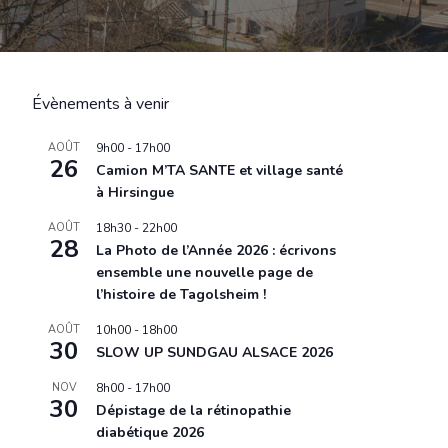
Évènements à venir
AOÛT
9h00
-
17h00
26
Camion M’TA SANTE et village santé
à Hirsingue
AOÛT
18h30
-
22h00
28
La Photo de l’Année 2026 : écrivons
ensemble une nouvelle page de
l’histoire de Tagolsheim !
AOÛT
10h00
-
18h00
30
SLOW UP SUNDGAU ALSACE 2026
NOV
8h00
-
17h00
30
Dépistage de la rétinopathie
diabétique 2026