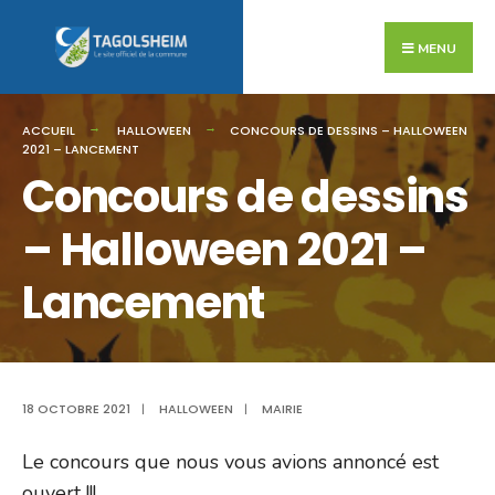
Search
Skip
for:
to
MENU
content
ACCUEIL
HALLOWEEN
CONCOURS DE DESSINS – HALLOWEEN
2021 – LANCEMENT
Concours de dessins
– Halloween 2021 –
Lancement
18 OCTOBRE 2021
|
HALLOWEEN
|
MAIRIE
Le concours que nous vous avions annoncé est
ouvert !!!