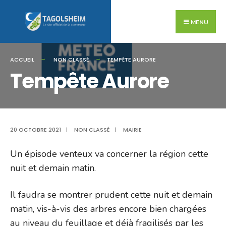
Search
Skip
for:
to
MENU
content
ACCUEIL
NON CLASSÉ
TEMPÊTE AURORE
Tempête Aurore
20 OCTOBRE 2021
|
NON CLASSÉ
|
MAIRIE
Un épisode venteux va concerner la région cette
nuit et demain matin.
Il faudra se montrer prudent cette nuit et demain
matin, vis-à-vis des arbres encore bien chargées
au niveau du feuillage et déjà fragilisés par les