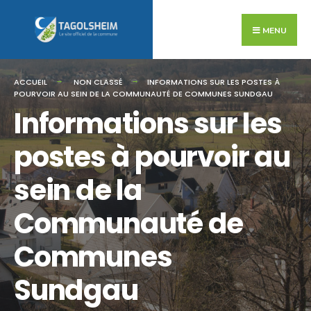
Search
Skip
for:
to
MENU
content
ACCUEIL
NON CLASSÉ
INFORMATIONS SUR LES POSTES À
POURVOIR AU SEIN DE LA COMMUNAUTÉ DE COMMUNES SUNDGAU
Informations sur les
postes à pourvoir au
sein de la
Communauté de
Communes
Sundgau