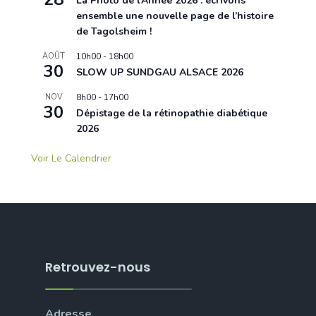
La Photo de l’Année 2026 : écrivons
ensemble une nouvelle page de l’histoire
de Tagolsheim !
AOÛT
10h00
-
18h00
30
SLOW UP SUNDGAU ALSACE 2026
NOV
8h00
-
17h00
30
Dépistage de la rétinopathie diabétique
2026
Voir Le Calendrier
Retrouvez-nous
Adresse