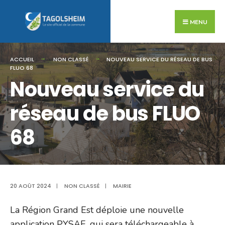
Search
Skip
for:
to
MENU
content
ACCUEIL
NON CLASSÉ
NOUVEAU SERVICE DU RÉSEAU DE BUS
FLUO 68
Nouveau service du
réseau de bus FLUO
68
20 AOÛT 2024
|
NON CLASSÉ
|
MAIRIE
La Région Grand Est déploie une nouvelle
application PYSAE, qui sera téléchargeable à