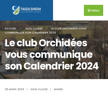
Search
Skip
for:
to
MENU
content
ACCUEIL
NON CLASSÉ
LE CLUB ORCHIDÉES VOUS
COMMUNIQUE SON CALENDRIER 2024
Le club Orchidées
vous communique
son Calendrier 2024
26 MARS 2024
|
NON CLASSÉ
|
MAIRIE