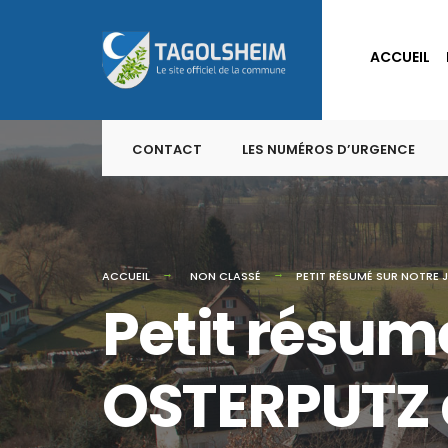
for:
Skip
to
ACCUEIL
content
CONTACT
LES NUMÉROS D’URGENCE
ACCUEIL
NON CLASSÉ
PETIT RÉSUMÉ SUR NOTRE 
Petit résum
OSTERPUTZ 