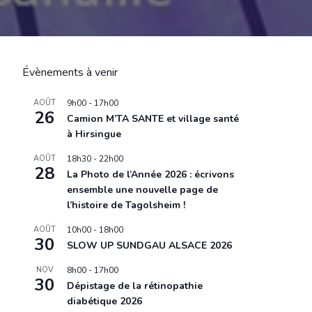
Évènements à venir
AOÛT
9h00
-
17h00
26
Camion M’TA SANTE et village santé
à Hirsingue
AOÛT
18h30
-
22h00
28
La Photo de l’Année 2026 : écrivons
ensemble une nouvelle page de
l’histoire de Tagolsheim !
AOÛT
10h00
-
18h00
30
SLOW UP SUNDGAU ALSACE 2026
NOV
8h00
-
17h00
30
Dépistage de la rétinopathie
diabétique 2026