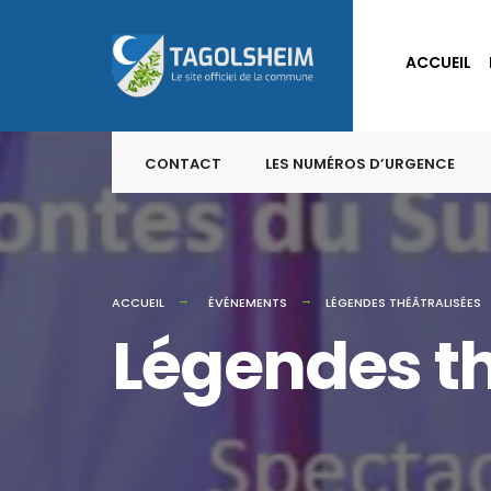
for:
Skip
to
ACCUEIL
content
CONTACT
LES NUMÉROS D’URGENCE
ACCUEIL
ÉVÉNEMENTS
LÉGENDES THÉÂTRALISÉES
Légendes th