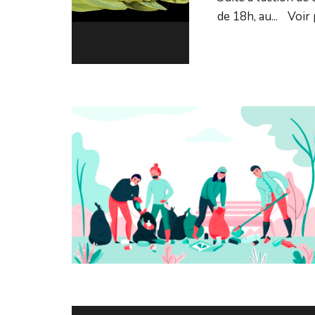
de 18h, au
...
Voir