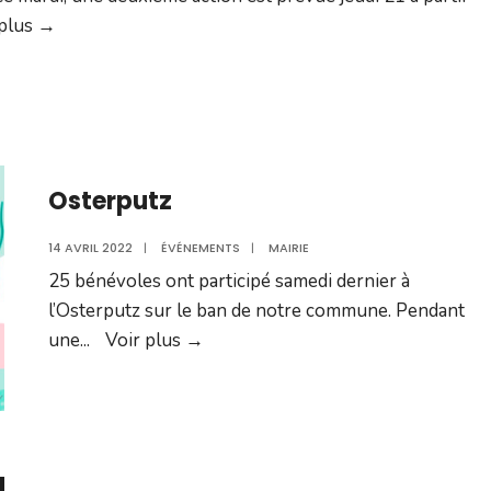
Action
 plus
→
contre
la
pyrale
–
21
Osterputz
avril
2022
14 AVRIL 2022
|
ÉVÉNEMENTS
|
MAIRIE
25 bénévoles ont participé samedi dernier à
l’Osterputz sur le ban de notre commune. Pendant
Osterputz
une
...
Voir plus
→