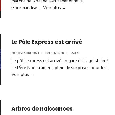
marché de Noël de l’Artisanat et de la
Marché
Gourmandise
...
Voir plus
→
de
Noël
Le Pôle Express est arrivé
29 NOVEMBRE 2021
|
ÉVÉNEMENTS
|
MAIRIE
Le pôle express est arrivé en gare de Tagolsheim !
Le Père Noël a amené plein de surprises pour les
...
Le
Voir plus
→
Pôle
Express
est
arrivé
Arbres de naissances