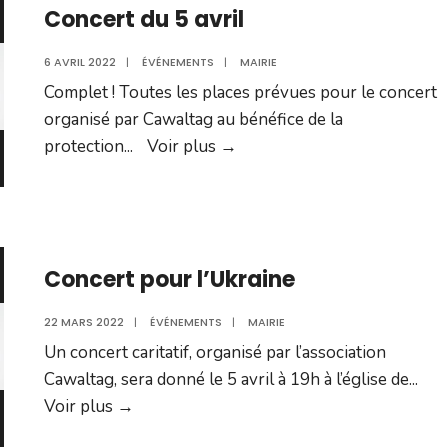
Concert du 5 avril
6 AVRIL 2022
|
ÉVÉNEMENTS
|
MAIRIE
Complet ! Toutes les places prévues pour le concert
organisé par Cawaltag au bénéfice de la
Concert
protection
...
Voir plus
→
du
5
avril
Concert pour l’Ukraine
22 MARS 2022
|
ÉVÉNEMENTS
|
MAIRIE
Un concert caritatif, organisé par l’association
Cawaltag, sera donné le 5 avril à 19h à l’église de
...
Concert
Voir plus
→
pour