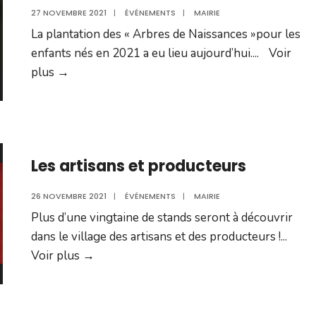
27 NOVEMBRE 2021
|
ÉVÉNEMENTS
|
MAIRIE
La plantation des « Arbres de Naissances »pour les
enfants nés en 2021 a eu lieu aujourd’hui.
...
Voir
Arbres
plus
→
de
naissances
Les artisans et producteurs
26 NOVEMBRE 2021
|
ÉVÉNEMENTS
|
MAIRIE
Plus d’une vingtaine de stands seront à découvrir
dans le village des artisans et des producteurs !
...
Les
Voir plus
→
artisans
et
producteurs