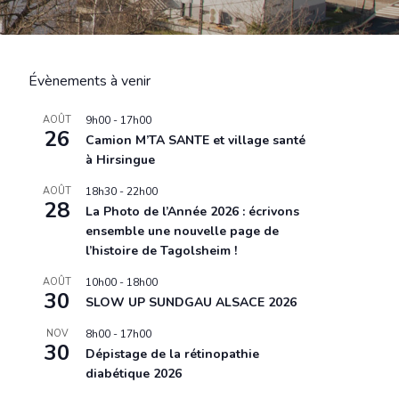
Évènements à venir
AOÛT
9h00
-
17h00
26
Camion M’TA SANTE et village santé
à Hirsingue
AOÛT
18h30
-
22h00
28
La Photo de l’Année 2026 : écrivons
ensemble une nouvelle page de
l’histoire de Tagolsheim !
AOÛT
10h00
-
18h00
30
SLOW UP SUNDGAU ALSACE 2026
NOV
8h00
-
17h00
30
Dépistage de la rétinopathie
diabétique 2026