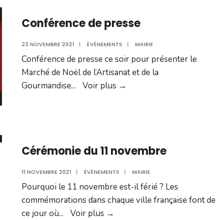
Conférence de presse
23 NOVEMBRE 2021
|
ÉVÉNEMENTS
|
MAIRIE
Conférence de presse ce soir pour présenter le
Marché de Noël de l’Artisanat et de la
Conférence
Gourmandise
...
Voir plus
→
de
presse
Cérémonie du 11 novembre
11 NOVEMBRE 2021
|
ÉVÉNEMENTS
|
MAIRIE
Pourquoi le 11 novembre est-il férié ? Les
commémorations dans chaque ville française font de
Cérémonie
ce jour où
...
Voir plus
→