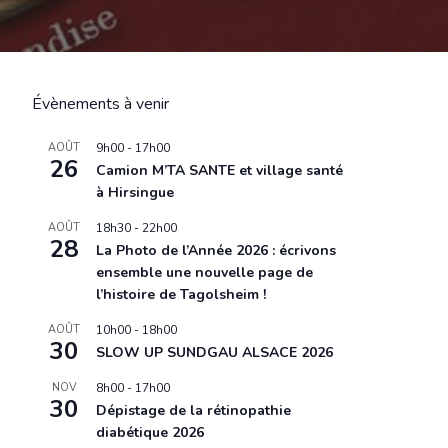
Évènements à venir
AOÛT
9h00
-
17h00
26
Camion M’TA SANTE et village santé
à Hirsingue
AOÛT
18h30
-
22h00
28
La Photo de l’Année 2026 : écrivons
ensemble une nouvelle page de
l’histoire de Tagolsheim !
AOÛT
10h00
-
18h00
30
SLOW UP SUNDGAU ALSACE 2026
NOV
8h00
-
17h00
30
Dépistage de la rétinopathie
diabétique 2026