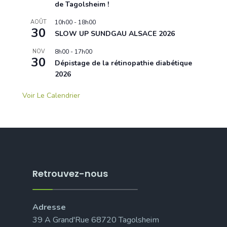
de Tagolsheim !
AOÛT
10h00
-
18h00
30
SLOW UP SUNDGAU ALSACE 2026
NOV
8h00
-
17h00
30
Dépistage de la rétinopathie diabétique
2026
Voir Le Calendrier
Retrouvez-nous
Adresse
39 A Grand'Rue 68720 Tagolsheim