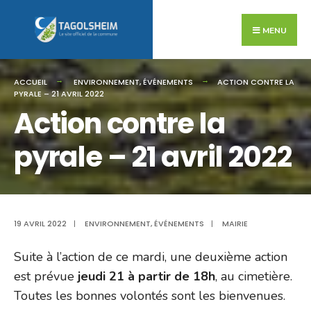
Search
Skip
for:
to
MENU
content
ACCUEIL
ENVIRONNEMENT
,
ÉVÉNEMENTS
ACTION CONTRE LA
PYRALE – 21 AVRIL 2022
Action contre la
pyrale – 21 avril 2022
19 AVRIL 2022
|
ENVIRONNEMENT
,
ÉVÉNEMENTS
|
MAIRIE
Suite à l’action de ce mardi, une deuxième action
est prévue
jeudi 21 à partir de 18h
, au cimetière.
Toutes les bonnes volontés sont les bienvenues.