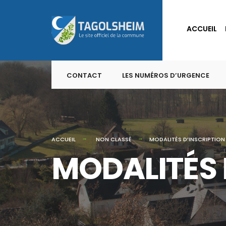
for:
Skip
to
ACCUEIL
content
CONTACT
LES NUMÉROS D’URGENCE
ACCUEIL
NON CLASSÉ
MODALITÉS D’INSCRIPTIO
MODALITÉS 