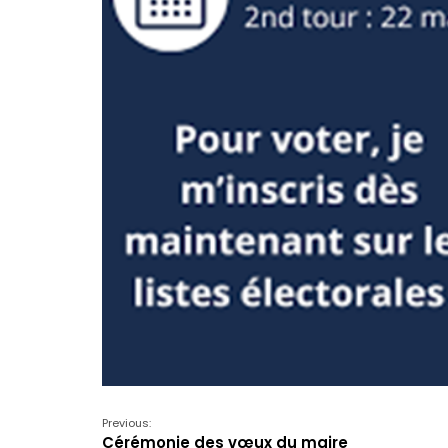
Previous:
Cérémonie des vœux du maire