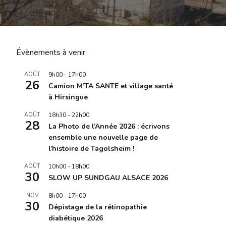
Évènements à venir
AOÛT
9h00
-
17h00
26
Camion M’TA SANTE et village santé
à Hirsingue
AOÛT
18h30
-
22h00
28
La Photo de l’Année 2026 : écrivons
ensemble une nouvelle page de
l’histoire de Tagolsheim !
AOÛT
10h00
-
18h00
30
SLOW UP SUNDGAU ALSACE 2026
NOV
8h00
-
17h00
30
Dépistage de la rétinopathie
diabétique 2026