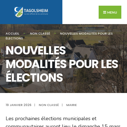
Search
Skip
for:
to
MENU
content
ACCUEIL
NON CLASSÉ
NOUVELLES MODALITÉS POUR LES
ÉLECTIONS
NOUVELLES
MODALITÉS POUR LES
ÉLECTIONS
19 JANVIER 2026
|
NON CLASSÉ
|
MAIRIE
Les prochaines élections municipales et
communautaires auront lieu le dimanche 15 mars