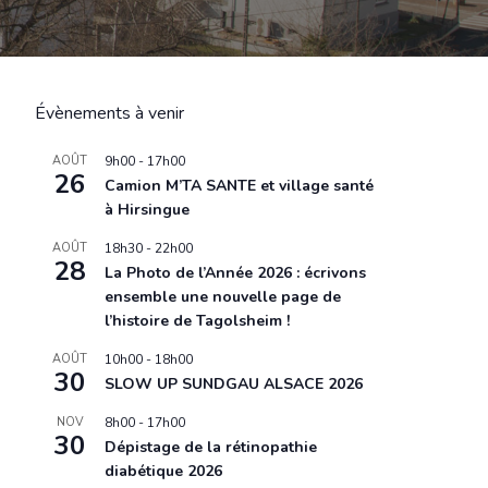
Évènements à venir
AOÛT
9h00
-
17h00
26
Camion M’TA SANTE et village santé
à Hirsingue
AOÛT
18h30
-
22h00
28
La Photo de l’Année 2026 : écrivons
ensemble une nouvelle page de
l’histoire de Tagolsheim !
AOÛT
10h00
-
18h00
30
SLOW UP SUNDGAU ALSACE 2026
NOV
8h00
-
17h00
30
Dépistage de la rétinopathie
diabétique 2026