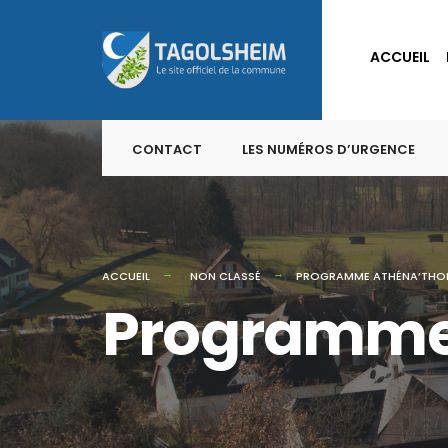
for:
Skip
to
ACCUEIL
content
CONTACT
LES NUMÉROS D’URGENCE
ACCUEIL
NON CLASSÉ
PROGRAMME ATHÉNA’THO
Programme