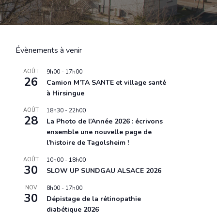
Évènements à venir
AOÛT
9h00
-
17h00
26
Camion M’TA SANTE et village santé
à Hirsingue
AOÛT
18h30
-
22h00
28
La Photo de l’Année 2026 : écrivons
ensemble une nouvelle page de
l’histoire de Tagolsheim !
AOÛT
10h00
-
18h00
30
SLOW UP SUNDGAU ALSACE 2026
NOV
8h00
-
17h00
30
Dépistage de la rétinopathie
diabétique 2026