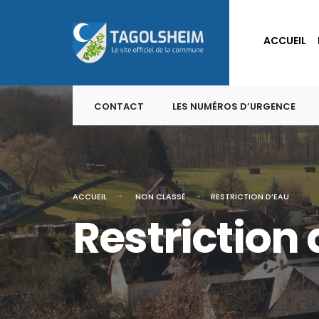
for:
Skip
to
ACCUEIL
content
CONTACT
LES NUMÉROS D’URGENCE
ACCUEIL
NON CLASSÉ
RESTRICTION D’EAU
Restriction