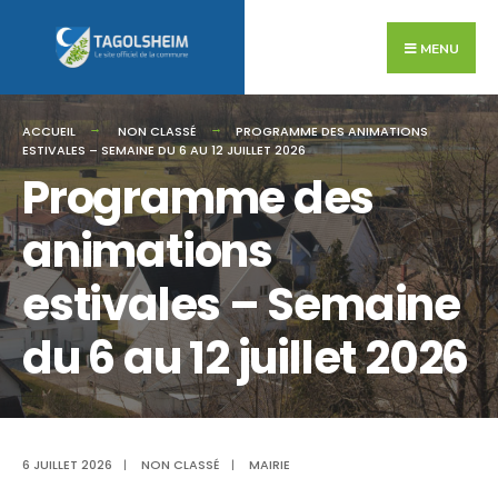
Search
Skip
for:
to
MENU
content
ACCUEIL
NON CLASSÉ
PROGRAMME DES ANIMATIONS
ESTIVALES – SEMAINE DU 6 AU 12 JUILLET 2026
Programme des
animations
estivales – Semaine
du 6 au 12 juillet 2026
6 JUILLET 2026
|
NON CLASSÉ
|
MAIRIE