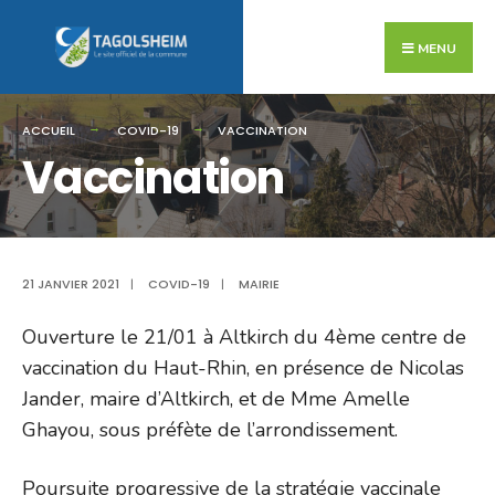
Search
Skip
for:
to
MENU
content
ACCUEIL
COVID-19
VACCINATION
Vaccination
21 JANVIER 2021
|
COVID-19
|
MAIRIE
Ouverture le 21/01 à Altkirch du 4ème centre de
vaccination du Haut-Rhin, en présence de Nicolas
Jander, maire d’Altkirch, et de Mme Amelle
Ghayou, sous préfète de l’arrondissement.
Poursuite progressive de la stratégie vaccinale